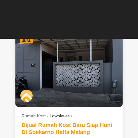
Jual
Rp
1.800.000.000
CALL
CHAT
JUAL
Rumah Kost
-
Lowokwaru
Dijual Rumah Kost Baru Siap Huni
Di Soekarno Hatta Malang