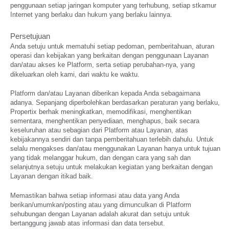
penggunaan setiap jaringan komputer yang terhubung, setiap stkamur
Internet yang berlaku dan hukum yang berlaku lainnya.
Persetujuan
Anda setuju untuk mematuhi setiap pedoman, pemberitahuan, aturan
operasi dan kebijakan yang berkaitan dengan penggunaan Layanan
dan/atau akses ke Platform, serta setiap perubahan-nya, yang
dikeluarkan oleh kami, dari waktu ke waktu.
Platform dan/atau Layanan diberikan kepada Anda sebagaimana
adanya. Sepanjang diperbolehkan berdasarkan peraturan yang berlaku,
Propertix berhak meningkatkan, memodifikasi, menghentikan
sementara, menghentikan penyediaan, menghapus, baik secara
keseluruhan atau sebagian dari Platform atau Layanan, atas
kebijakannya sendiri dan tanpa pemberitahuan terlebih dahulu. Untuk
selalu mengakses dan/atau menggunakan Layanan hanya untuk tujuan
yang tidak melanggar hukum, dan dengan cara yang sah dan
selanjutnya setuju untuk melakukan kegiatan yang berkaitan dengan
Layanan dengan itikad baik.
Memastikan bahwa setiap informasi atau data yang Anda
berikan/umumkan/posting atau yang dimunculkan di Platform
sehubungan dengan Layanan adalah akurat dan setuju untuk
bertanggung jawab atas informasi dan data tersebut.