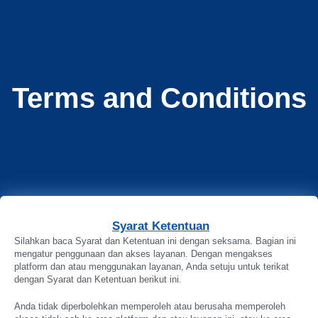
Terms and Conditions
Syarat Ketentuan
Silahkan baca Syarat dan Ketentuan ini dengan seksama. Bagian ini
mengatur penggunaan dan akses layanan. Dengan mengakses
platform dan atau menggunakan layanan, Anda setuju untuk terikat
dengan Syarat dan Ketentuan berikut ini.
Anda tidak diperbolehkan memperoleh atau berusaha memperoleh