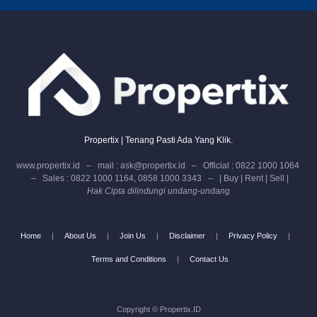
Propertix | Tenang Pasti Ada Yang Klik.
www.propertix.id – mail : ask@propertix.id – Official :
0822 1000 1064
– Sales : 0822 1000 1164, 0858 1000 3343 – | Buy | Rent | Sell |
Hak Cipta dilindungi undang-undang
Home
|
About Us
|
Join Us
|
Disclaimer
|
Privacy Policy
|
Terms and Conditions
|
Contact Us
Copyright © Propertix.ID