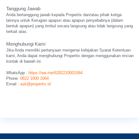
Tanggung Jawab
Anda bertanggung jawab kepada Propertix dan/atau pihak ketiga
lainnya untuk Kerugian apapun atau apapun penyebabnya (dalam
bentuk apapun) yang timbul secara langsung atau tidak langsung yang
terkait atas.
Menghubungi Kami
Jika Anda memiliki pertanyaan mengenai kebijakan Syarat Ketentuan
kami, Anda dapat menghubungi Propertix dengan menggunakan rincian
kontak di bawah ini.
WhatsApp :
https://wa.me/6282210001064
Phone:
0822 1000 1064
Email :
ask@propertix.id