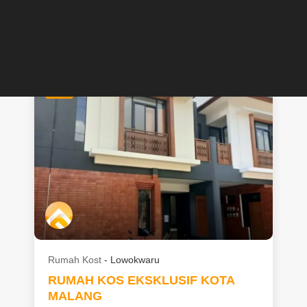
Jual
Rp
1.675.000.000
CALL
CHAT
JUAL
Rumah Kost
-
Lowokwaru
RUMAH KOS EKSKLUSIF KOTA
MALANG