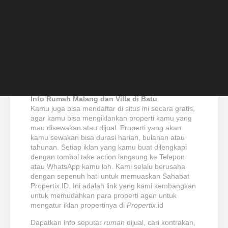
properti yang dijual maupun disewakan spesifik di
Kota Malang dan Kota Batu. Propertix adalah situs
properti terdepan di Malang – tempat terbaik untuk
mencari
rumah
,
tanah
dan properti lain yang
siap
dijual
maupun
disewa
. Jika Anda seorang
investor, agen properti, atau konsumen yang
mencari properti untuk digunakan sendiri,
disewakan, atau dibisniskan, maka Anda berada di
situs properti yang tepat.
Info Rumah Malang dan Villa di Batu
Kamu juga bisa
mendaftar
di situs ini secara gratis,
agar kamu bisa mengiklankan properti kamu yang
mau disewakan atau dijual. Properti yang akan
kamu sewakan bisa durasi harian, bulanan atau
tahunan. Setiap iklan yang kamu buat dilengkapi
dengan tombol take action langsung ke Telepon
atau WhatsApp kamu loh. Kami selalu berusaha
dengan sepenuh hati untuk memuaskan Sahabat
Propertix.ID.
Ini
adalah link yang kami kembangkan
untuk memudahkan para properti agen untuk
mengatur iklan propertinya di
Propertix
.id
Dapatkan info seputar
rumah
dijual, cari kontrakan,