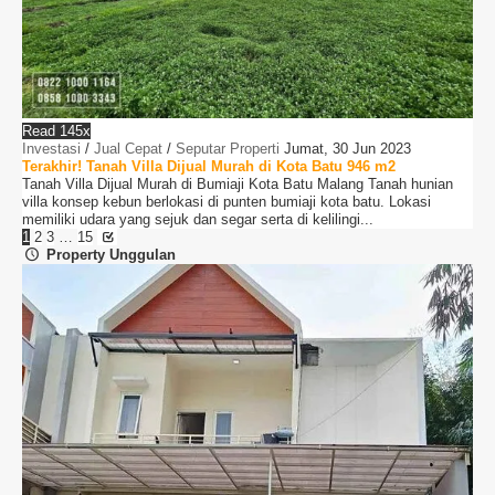
Read 145x
Investasi
/
Jual Cepat
/
Seputar Properti
Jumat, 30 Jun 2023
Terakhir! Tanah Villa Dijual Murah di Kota Batu 946 m2
Tanah Villa Dijual Murah di Bumiaji Kota Batu Malang Tanah hunian
villa konsep kebun berlokasi di punten bumiaji kota batu. Lokasi
memiliki udara yang sejuk dan segar serta di kelilingi...
1
2
3
…
15
Property Unggulan