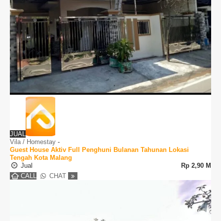
JUAL
Vila / Homestay
-
Guest House Aktiv Full Penghuni Bulanan Tahunan Lokasi
Tengah Kota Malang
Jual
Rp
2,90 M
CALL
CHAT