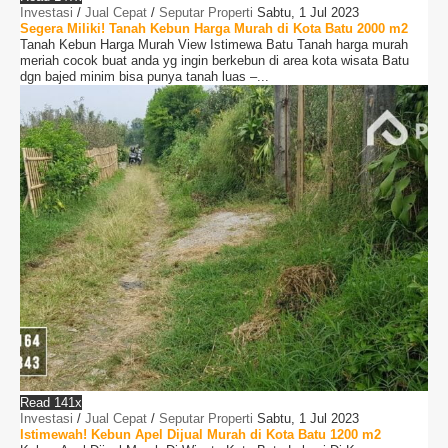
Investasi
/
Jual Cepat
/
Seputar Properti
Sabtu, 1 Jul 2023
Segera Miliki! Tanah Kebun Harga Murah di Kota Batu 2000 m2
Tanah Kebun Harga Murah View Istimewa Batu Tanah harga murah
meriah cocok buat anda yg ingin berkebun di area kota wisata Batu
dgn bajed minim bisa punya tanah luas –...
Read 141x
Investasi
/
Jual Cepat
/
Seputar Properti
Sabtu, 1 Jul 2023
Istimewah! Kebun Apel Dijual Murah di Kota Batu 1200 m2