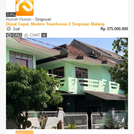
JUAL
Rumah Hunian
-
Singosari
Dijual Cepat, Modern Townhouse 2 Singosari Malang
Jual
Rp
375.000.000
CALL
CHAT