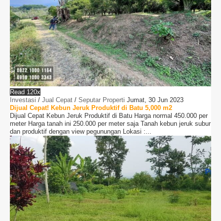
Read 120x
Investasi
/
Jual Cepat
/
Seputar Properti
Jumat, 30 Jun 2023
Dijual Cepat! Kebun Jeruk Produktif di Batu 5,000 m2
Dijual Cepat Kebun Jeruk Produktif di Batu Harga normal 450.000 per
meter Harga tanah ini 250.000 per meter saja Tanah kebun jeruk subur
dan produktif dengan view pegunungan Lokasi :...