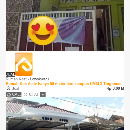
JUAL
Rumah Kost
-
Lowokwaru
Rumah Kos Activ hanya 50 meter dari kampus UMM 3 Tlogomas
Jual
Rp
3,00 M
CALL
CHAT