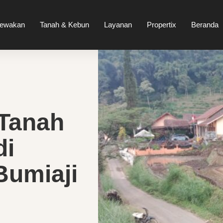
sewakan
Tanah & Kebun
Layanan
Propertix
Beranda
 Tanah
di
Bumiaji