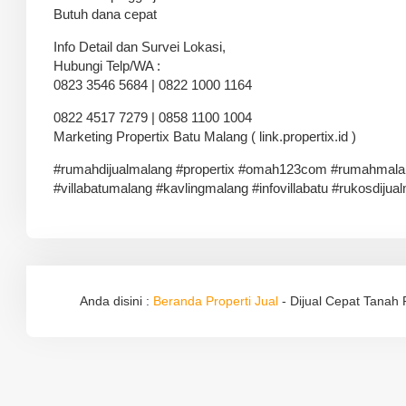
Butuh dana cepat
Info Detail dan Survei Lokasi,
Hubungi Telp/WA :
0823 3546 5684 | 0822 1000 1164
0822 4517 7279 | 0858 1100 1004
Marketing Propertix Batu Malang ( link.propertix.id )
#rumahdijualmalang #propertix #omah123com #rumahmalan
#villabatumalang #kavlingmalang #infovillabatu #rukosdijual
Anda disini :
Beranda
Properti Jual
-
Dijual Cepat Tanah 