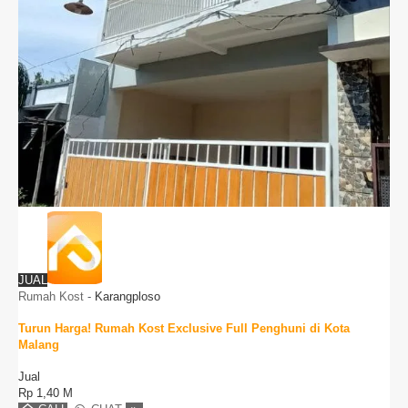
JUAL
Rumah Kost
-
Karangploso
Turun Harga! Rumah Kost Exclusive Full Penghuni di Kota
Malang
Jual
Rp
1,40 M