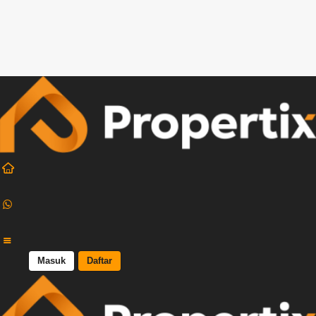
0822
1000
1064
+62
822
1000
ask@propertix.id
Masuk
Daftar
1064