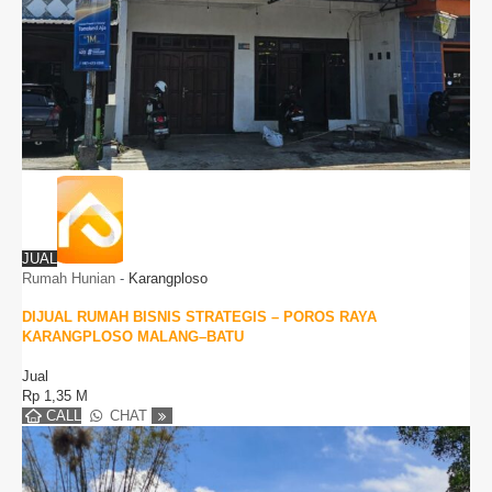
JUAL
Rumah Hunian
-
Karangploso
DIJUAL RUMAH BISNIS STRATEGIS – POROS RAYA
KARANGPLOSO MALANG–BATU
Jual
Rp
1,35 M
CALL
CHAT