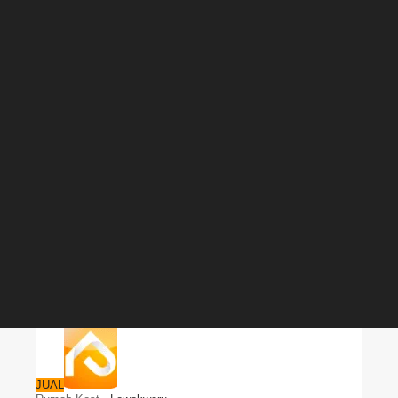
Karangploso
Jual
Rp
1.800.000.000
CALL
CHAT
JUAL