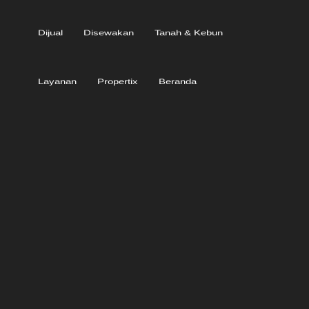
Dijual
Disewakan
Tanah & Kebun
Layanan
Propertix
Beranda
Dijual Rumah Kost Baru Siap Huni Di Soekarno Hatta Malang