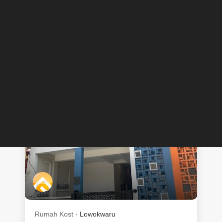
Rumah Kost Exclusive Murah
Lengkap Water Heater AC dll Full
Penghuni Malang
Jual
Rp
1.550.000.000
CALL
CHAT
JUAL
Rumah Kost
-
Lowokwaru