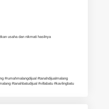
jutkan usaha dan nikmati hasilnya
g #rumahmalangdijual #tanahdijualmalang
malang #tanahbatudijual #villabatu #kavlingbatu