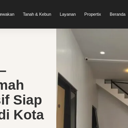
sewakan
Tanah & Kebun
Layanan
Propertix
Beranda
–
umah
if Siap
di Kota