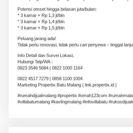
Potensi omset hingga belasan juta/bulan:
* 3 kamar × Rp 1,3 jt/bln
* 3 kamar × Rp 1,4 jt/bln
* 3 kamar × Rp 1,5 jt/bln
Peluang jarang ada!
Tidak perlu renovasi, tidak perlu cari penyewa – tinggal lan
Info Detail dan Survei Lokasi,
Hubungi Telp/WA :
0823 3546 5684 | 0822 1000 1164
0822 4517 7279 | 0858 1100 1004
Marketing Propertix Batu Malang ( link.propertix.id )
#rumahdijualmalang #propertix #omah123com #rumahmalan
#villabatumalang #kavlingmalang #infovillabatu #rukosdijual