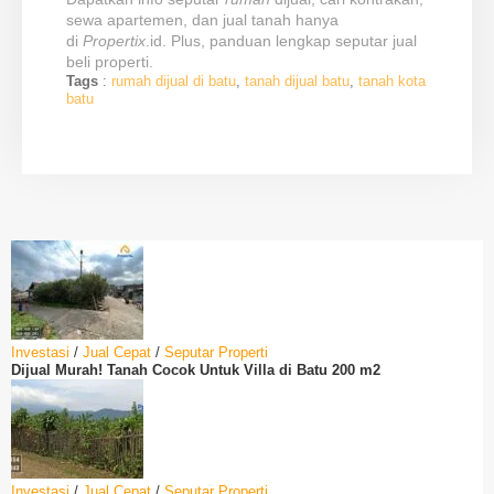
sewa apartemen, dan jual tanah hanya
di
Propertix
.id. Plus, panduan lengkap seputar jual
beli properti.
Tags
:
rumah dijual di batu
,
tanah dijual batu
,
tanah kota
batu
Investasi
/
Jual Cepat
/
Seputar Properti
Dijual Murah! Tanah Cocok Untuk Villa di Batu 200 m2
Investasi
/
Jual Cepat
/
Seputar Properti