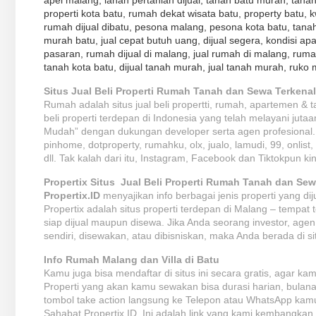
properti kota batu, rumah dekat wisata batu, property batu, 
rumah dijual dibatu, pesona malang, pesona kota batu, tanah 
murah batu, jual cepat butuh uang, dijual segera, kondisi a
pasaran, rumah dijual di malang, jual rumah di malang, rum
tanah kota batu, dijual tanah murah, jual tanah murah, ruko m
Situs Jual Beli Properti Rumah Tanah dan Sewa Terkenal
Rumah
adalah situs jual beli propertti, rumah, apartemen & 
beli properti terdepan di Indonesia yang telah melayani juta
Mudah” dengan dukungan developer serta agen profesional. Se
pinhome, dotproperty, rumahku, olx, jualo, lamudi, 99, onlist
dll. Tak kalah dari itu,
Instagram
,
Facebook
dan
Tiktokpun
kin
Propertix Situs Jual Beli Properti Rumah Tanah dan Se
Propertix.ID
menyajikan info berbagai jenis properti yang d
Propertix adalah situs properti terdepan di Malang – tempat
siap
dijual
maupun
disewa
. Jika Anda seorang investor, age
sendiri, disewakan, atau dibisniskan, maka Anda berada di si
Info Rumah Malang dan Villa di Batu
Kamu juga bisa
mendaftar
di situs ini secara gratis, agar 
Properti yang akan kamu sewakan bisa durasi harian, bulana
tombol take action langsung ke Telepon atau WhatsApp kam
Sahabat Propertix.ID.
Ini
adalah link yang kami kembangkan 