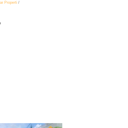
ar Properti
/
u