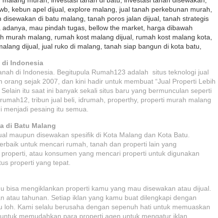
kwb, kebun apel dijual, explore malang, jual tanah perkebunan murah,
disewakan di batu malang, tanah poros jalan dijual, tanah strategis
pa adanya, mau pindah tugas, bellow the market, harga dibawah
ah murah malang, rumah kost malang dijual, rumah kost malang kota,
alang dijual, jual ruko di malang, tanah siap bangun di kota batu,
 di Indonesia
tanah di Indonesia. Begitupula
Rumah123
adalah situs teknologi jual
an orang sejak 2007, dan kini hadir untuk membuat “Jual Properti Lebih
lain itu saat ini banyak sekali situs baru yang bermunculan seperti
, rumah12, tribun jual beli, idrumah, properthy, properti murah malang
i menjadi pesaing itu semua.
wa di Batu Malang
ijual maupun disewakan spesifik di Kota Malang dan Kota Batu.
 terbaik untuk mencari
rumah
,
tanah
dan properti lain yang
n properti, atau konsumen yang mencari properti untuk digunakan
tus properti yang tepat.
kamu bisa mengiklankan properti kamu yang mau disewakan atau dijual.
n atau tahunan. Setiap iklan yang kamu buat dilengkapi dengan
u loh. Kami selalu berusaha dengan sepenuh hati untuk memuaskan
untuk memudahkan para properti agen untuk mengatur iklan